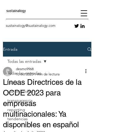
sustainalogy@sustainalogy.com
Entrada
Todas las entradas
desmo9968
Todas las entradas
13 oct 2023
1 min de lectura
Líneas Directrices de la
rsc
OCDE 2023 para
sostenibilidad
transparencia
empresas
reporting
multinacionales: Ya
tendencias
disponibles en español