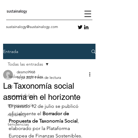
sustainalogy@sustainalogy.com
Entrada
Todas las entradas
desmo9968
Todas las entradas
18 jul 2021
1 min de lectura
La Taxonomía social
rsc
asoma en el horizonte
sostenibilidad
transparencia
El pasado 12 de julio se publicó 
oficialmente el 
Borrador de 
reporting
Propuesta de Taxonomía Social
, 
tendencias
elaborado por la Plataforma 
Europea de Finanzas Sostenibles.